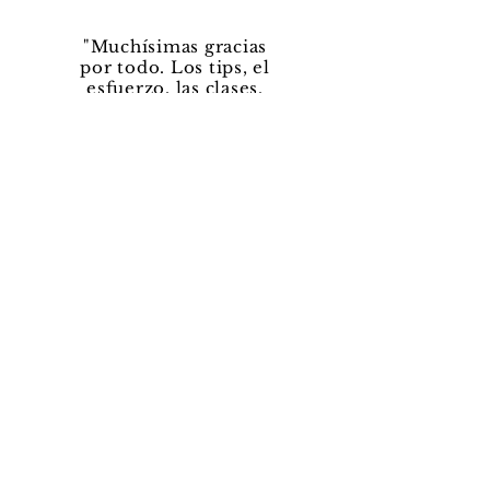
"Muchísimas gracias
por todo. Los tips, el
esfuerzo, las clases.
Fue una experiencia
iluminada."
— Sarah,
Estudiante
Preguntas frecuentes
¿Como puedo mejorar mi espacio de
trabajo?
1. Encuentra el e
spacio lo más amplio
posible en tu casa, sin muebles o
enseres que puedan estorbar y